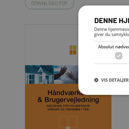
DOWNLOAD PDF
DENNE HJ
Denne hjemmeside
giver du samtykke
Absolut nødve
VIS DETALJER