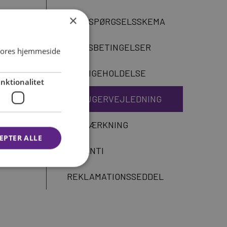
×
FORESPØRGSELSSKEMA
SALGSBETINGELSER
 vores hjemmeside
VEDLIGEHOLDELSE
nktionalitet
BRUGERVEJLEDNING
CE-MÆRKNING
EPTER ALLE
GARANTI
REKLAMATIONSSEDDEL